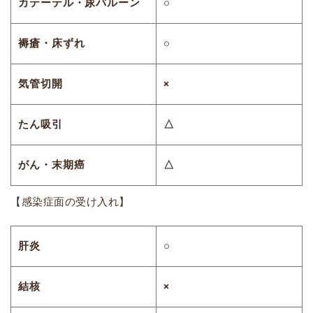
カテーテル・尿バルーン
○
褥瘡・床ずれ
○
気管切開
×
たん吸引
△
がん・末期癌
△
【感染症面の受け入れ】
肝炎
○
結核
×