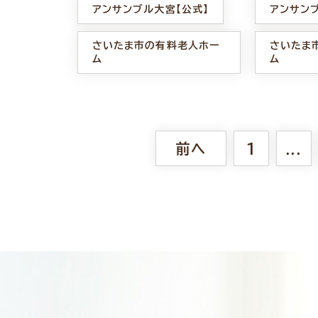
アンサンブル大宮【公式】
アンサン
さいたま市の有料老人ホー
さいたま
ム
ム
前へ
1
...